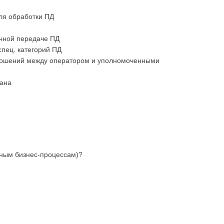
ля обработки ПД
ичной передаче ПД
спец. категорий ПД
ношений между оператором и уполномоченными
гана
льным бизнес-процессам)?